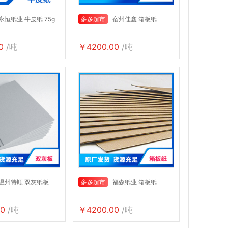
永恒纸业 牛皮纸 75g
多多超市
宿州佳鑫 箱板纸
0
/吨
￥4200.00
/吨
温州特顺 双灰纸板
多多超市
福森纸业 箱板纸
0
/吨
￥4200.00
/吨