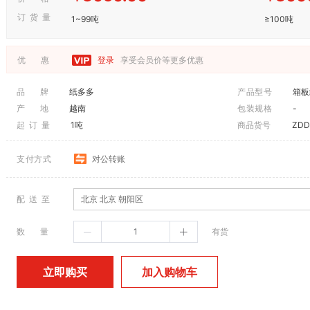
订 货 量
1~99吨
≥100吨
优 惠
登录
享受会员价等更多优惠
品 牌
纸多多
产品型号
箱板
产 地
越南
包装规格
-
起 订 量
1吨
商品货号
ZDD
支付方式
对公转账
配 送 至
北京 北京 朝阳区
数 量
有货
加入购物车
立即购买