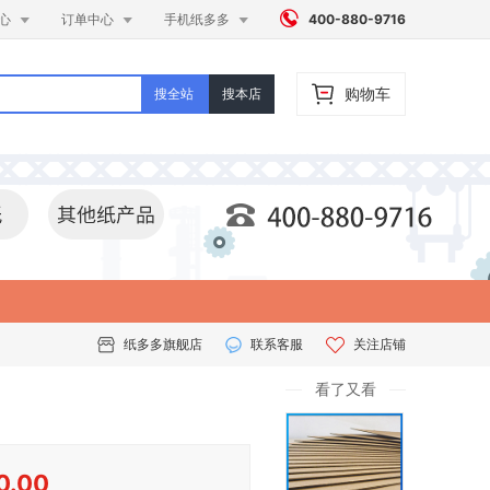




心
订单中心
手机纸多多
400-880-9716
购物车
搜全站
搜本店
纸多多旗舰店
联系客服
关注店铺
看了又看
0.00