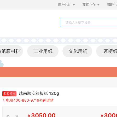


用户中心
商家中心
帮助中
越南顺安箱板纸 120g
多多超市
可电联400-880-9716咨询详情
3050.00
300
￥
￥
价 格