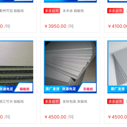
衢州可冠 箱板纸
多多超市
永丰余 箱板纸
多多超市
0
/吨
￥3950.00
/吨
￥4100.0
浙江可兴 箱板纸
多多超市
友恒包装 灰板纸
多多超市
0
/吨
￥4500.00
/吨
￥4500.0