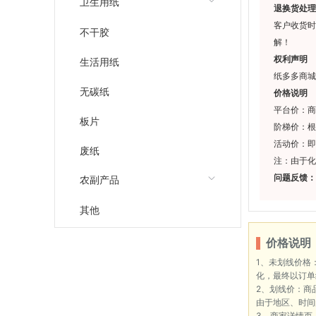
卫生用纸
退换货处理
客户收货时
不干胶
解！
权利声明
生活用纸
纸多多商城
无碳纸
价格说明
平台价：商
板片
阶梯价：根
活动价：即
废纸
注：由于化
问题反馈：
农副产品
其他
价格说明
1、未划线价格
化，最终以订单
2、划线价：商
由于地区、时间
3、商家详情页