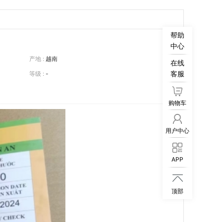
帮助
中心
产地 :
越南
在线
客服
等级 :
-
购物车
用户中心
APP

顶部